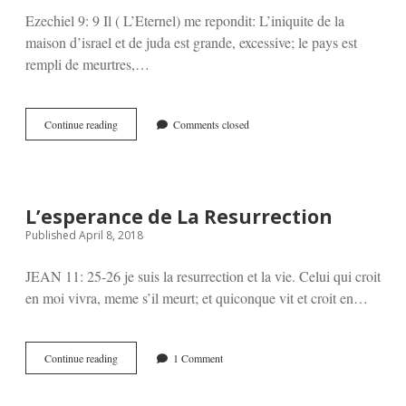
Ezechiel 9: 9 Il ( L’Eternel) me repondit: L’iniquite de la
maison d’israel et de juda est grande, excessive; le pays est
rempli de meurtres,…
LA
Continue reading
Comments closed
VIE
A
DE
L’IMPORTANCE
AUX
L’esperance de La Resurrection
YEUX
Published April 8, 2018
DE
DIEU
JEAN 11: 25-26 je suis la resurrection et la vie. Celui qui croit
en moi vivra, meme s’il meurt; et quiconque vit et croit en…
L’esperance
Continue reading
1 Comment
de
La
Resurrection