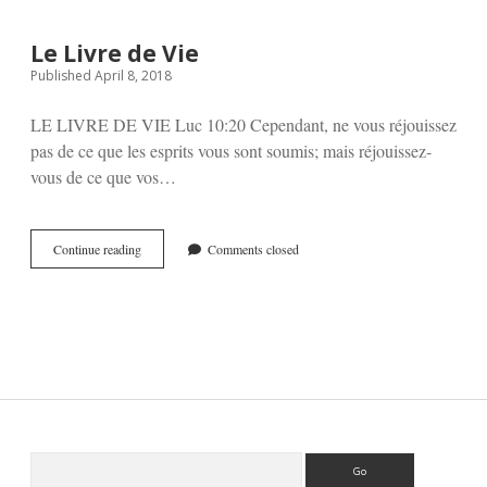
Le Livre de Vie
Published April 8, 2018
LE LIVRE DE VIE Luc 10:20 Cependant, ne vous réjouissez
pas de ce que les esprits vous sont soumis; mais réjouissez-
vous de ce que vos…
Le
Continue reading
Comments closed
Livre
de
Vie
Sidebar
Search