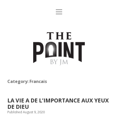
open
Home
menu
Videos
THE
Writings
POINT
Contact Us
BY
JM
Newsletter ✎
Category:
Francais
LA VIE A DE L’IMPORTANCE AUX YEUX
DE DIEU
Published August 9, 2020